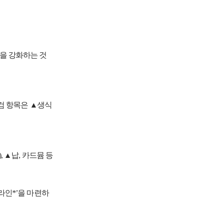
을 강화하는 것
점검 항목은 ▲생식
 ▲납, 카드뮴 등
라인*’을 마련하